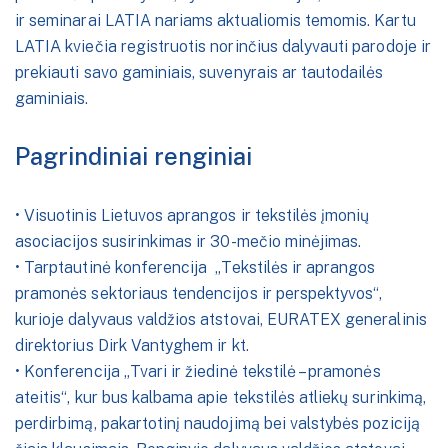
ir seminarai LATIA nariams aktualiomis temomis. Kartu
LATIA kviečia registruotis norinčius dalyvauti parodoje ir
prekiauti savo gaminiais, suvenyrais ar tautodailės
gaminiais.
Pagrindiniai renginiai
• Visuotinis Lietuvos aprangos ir tekstilės įmonių
asociacijos susirinkimas ir 30-mečio minėjimas.
• Tarptautinė konferencija „Tekstilės ir aprangos
pramonės sektoriaus tendencijos ir perspektyvos“,
kurioje dalyvaus valdžios atstovai, EURATEX generalinis
direktorius Dirk Vantyghem ir kt.
• Konferencija „Tvari ir žiedinė tekstilė – pramonės
ateitis“, kur bus kalbama apie tekstilės atliekų surinkimą,
perdirbimą, pakartotinį naudojimą bei valstybės poziciją