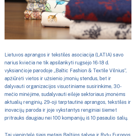
Lietuvos aprangos ir tekstilės asociacija (LATIA) savo
narius kviečia ne tik apsilankyti rugsėjo 16-18 d.
vyksiančioje parodoje „Baltic Fashion & Textile Vilnius”,
apžiūrėti vietos ir užsienio įmonių stendus, bet ir
dalyvauti organizacijos visuotiniame susirinkime, 30-
mečio minėjime, sudalyvauti eilėje sektoriaus įmonėms
aktualių renginių. 29-oji tarptautinė aprangos, tekstilės ir
inovacijų paroda ir joje vykstantys renginiai šiemet
pritrauks daugiau nei 100 kompanijų iš 10 pasaulio šalių.
Tai vienintelė šiais metais Baltijos šalyse ir Rytų Europos