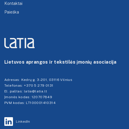
Kontaktai
Paieška
Lietuvos aprangos ir tekstilės įmonių asociacija
Adresas:
Kedrų g. 3-201, 03116 Vilnius
Telefonas:
+370 5 279 0131
El. paštas: latia@latia.lt
Įmonės kodas: 120707849
PVM kodas: LT100001410314
LinkedIn