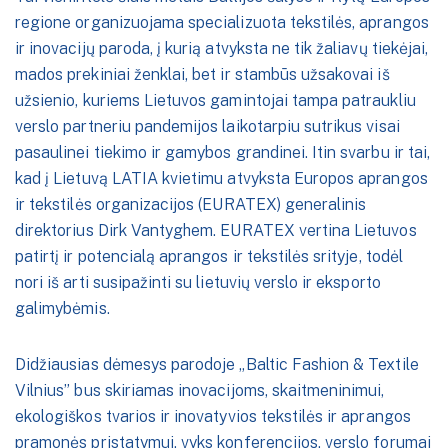
regione organizuojama specializuota tekstilės, aprangos
ir inovacijų paroda, į kurią atvyksta ne tik žaliavų tiekėjai,
mados prekiniai ženklai, bet ir stambūs užsakovai iš
užsienio, kuriems Lietuvos gamintojai tampa patraukliu
verslo partneriu pandemijos laikotarpiu sutrikus visai
pasaulinei tiekimo ir gamybos grandinei. Itin svarbu ir tai,
kad į Lietuvą LATIA kvietimu atvyksta Europos aprangos
ir tekstilės organizacijos (EURATEX) generalinis
direktorius Dirk Vantyghem. EURATEX vertina Lietuvos
patirtį ir potencialą aprangos ir tekstilės srityje, todėl
nori iš arti susipažinti su lietuvių verslo ir eksporto
galimybėmis.
Didžiausias dėmesys parodoje „Baltic Fashion & Textile
Vilnius” bus skiriamas inovacijoms, skaitmeninimui,
ekologiškos tvarios ir inovatyvios tekstilės ir aprangos
pramonės pristatymui, vyks konferencijos, verslo forumai