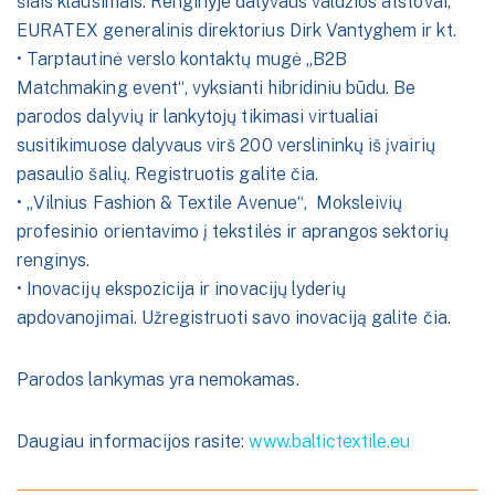
šiais klausimais. Renginyje dalyvaus valdžios atstovai,
EURATEX generalinis direktorius Dirk Vantyghem ir kt.
• Tarptautinė verslo kontaktų mugė „B2B
Matchmaking event“, vyksianti hibridiniu būdu. Be
parodos dalyvių ir lankytojų tikimasi virtualiai
susitikimuose dalyvaus virš 200 verslininkų iš įvairių
pasaulio šalių. Registruotis galite čia.
• „Vilnius Fashion & Textile Avenue“, Moksleivių
profesinio orientavimo į tekstilės ir aprangos sektorių
renginys.
• Inovacijų ekspozicija ir inovacijų lyderių
apdovanojimai. Užregistruoti savo inovaciją galite čia.
Parodos lankymas yra nemokamas.
Daugiau informacijos rasite:
www.baltictextile.eu