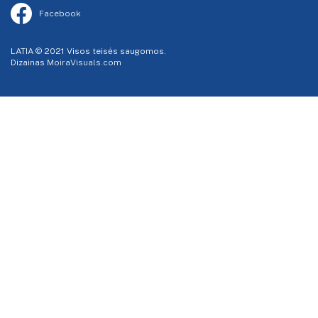
Facebook
LATIA © 2021 Visos teisės saugomos.
Dizainas
MoiraVisuals.com