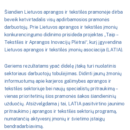
Šiandien Lietuvos aprangos ir tekstilės pramonėje dirba
beveik ketvirtadalis visų apdirbamosios pramonės
darbuotojų. Prie Lietuvos aprangos ir tekstilės įmonių
konkurencingumo didinimo prisideda projektas „Taip –
Tekstilės ir Aprangos Inovacijų Plėtrai“, kurį įgyvendina
Lietuvos aprangos ir tekstilės įmonių asociacija (LATIA).
Geriems rezultatams ypač didelę įtaką turi nuolatinis
sektoriaus darbuotojų tobulėjimas. Didinti jaunų žmonių
informuotumą apie karjeros galimybes aprangos ir
tekstilės sektoriuje bei naujų specialistų pritraukimą –
vienas prioritetinių šios pramonės šakos šiandieninių
užduočių. Atsižvelgdama į tai, LATIA pasitvirtino jaunimo
pritraukimo į aprangos ir tekstilės sektorių programą,
numatančią aktyvesnį įmonių ir švietimo įstaigų
bendradarbiavimą.