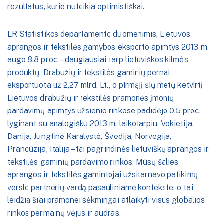
rezultatus, kurie nuteikia optimistiškai.
LR Statistikos departamento duomenimis, Lietuvos
aprangos ir tekstilės gamybos eksporto apimtys 2013 m.
augo 8,8 proc. – daugiausiai tarp lietuviškos kilmės
produktų. Drabužių ir tekstilės gaminių pernai
eksportuota už 2,27 mlrd. Lt., o pirmąjį šių metų ketvirtį
Lietuvos drabužių ir tekstilės pramonės įmonių
pardavimų apimtys užsienio rinkose padidėjo 0,5 proc.
lyginant su analogišku 2013 m. laikotarpiu. Vokietija,
Danija, Jungtinė Karalystė, Švedija, Norvegija,
Prancūzija, Italija – tai pagrindinės lietuviškų aprangos ir
tekstilės gaminių pardavimo rinkos. Mūsų šalies
aprangos ir tekstilės gamintojai užsitarnavo patikimų
verslo partnerių vardą pasauliniame kontekste, o tai
leidžia šiai pramonei sėkmingai atlaikyti visus globalios
rinkos permainų vėjus ir audras.