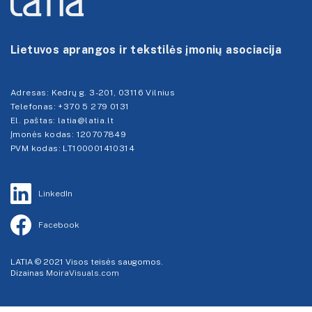
Lietuvos aprangos ir tekstilės įmonių asociacija
Adresas:
Kedrų g. 3-201, 03116 Vilnius
Telefonas:
+370 5 279 0131
El. paštas: latia@latia.lt
Įmonės kodas: 120707849
PVM kodas: LT100001410314
LinkedIn
Facebook
LATIA © 2021 Visos teisės saugomos.
Dizainas
MoiraVisuals.com